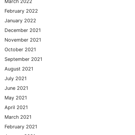
March 2022
February 2022
January 2022
December 2021
November 2021
October 2021
September 2021
August 2021
July 2021
June 2021
May 2021
April 2021
March 2021
February 2021