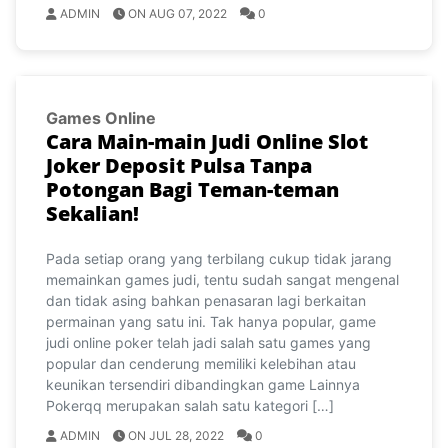
ADMIN
ON AUG 07, 2022
0
Games Online
Cara Main-main Judi Online Slot
Joker Deposit Pulsa Tanpa
Potongan Bagi Teman-teman
Sekalian!
Pada setiap orang yang terbilang cukup tidak jarang
memainkan games judi, tentu sudah sangat mengenal
dan tidak asing bahkan penasaran lagi berkaitan
permainan yang satu ini. Tak hanya popular, game
judi online poker telah jadi salah satu games yang
popular dan cenderung memiliki kelebihan atau
keunikan tersendiri dibandingkan game Lainnya
Pokerqq merupakan salah satu kategori […]
ADMIN
ON JUL 28, 2022
0