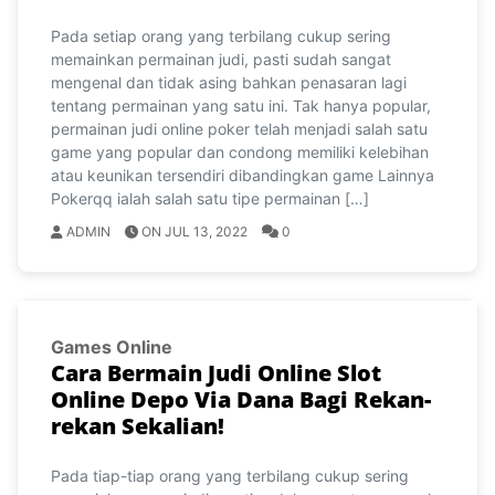
Pada setiap orang yang terbilang cukup sering
memainkan permainan judi, pasti sudah sangat
mengenal dan tidak asing bahkan penasaran lagi
tentang permainan yang satu ini. Tak hanya popular,
permainan judi online poker telah menjadi salah satu
game yang popular dan condong memiliki kelebihan
atau keunikan tersendiri dibandingkan game Lainnya
Pokerqq ialah salah satu tipe permainan […]
ADMIN
ON JUL 13, 2022
0
Games Online
Cara Bermain Judi Online Slot
Online Depo Via Dana Bagi Rekan-
rekan Sekalian!
Pada tiap-tiap orang yang terbilang cukup sering