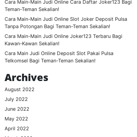
Cara Main-Main Judi Online Cara Daftar Joker123 Bagi
Teman-Teman Sekalian!
Cara Main-Main Judi Online Slot Joker Deposit Pulsa
Tanpa Potongan Bagi Teman-Teman Sekalian!
Cara Main-Main Judi Online Joker123 Terbaru Bagi
Kawan-Kawan Sekalian!
Cara Main Judi Online Deposit Slot Pakai Pulsa
Telkomsel Bagi Teman-Teman Sekalian!
Archives
August 2022
July 2022
June 2022
May 2022
April 2022