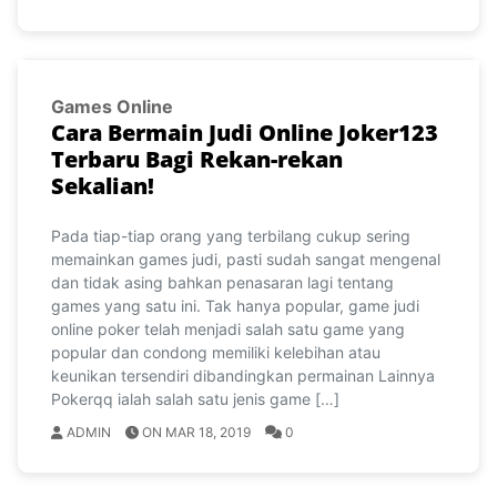
Games Online
Cara Bermain Judi Online Joker123
Terbaru Bagi Rekan-rekan
Sekalian!
Pada tiap-tiap orang yang terbilang cukup sering
memainkan games judi, pasti sudah sangat mengenal
dan tidak asing bahkan penasaran lagi tentang
games yang satu ini. Tak hanya popular, game judi
online poker telah menjadi salah satu game yang
popular dan condong memiliki kelebihan atau
keunikan tersendiri dibandingkan permainan Lainnya
Pokerqq ialah salah satu jenis game […]
ADMIN
ON MAR 18, 2019
0