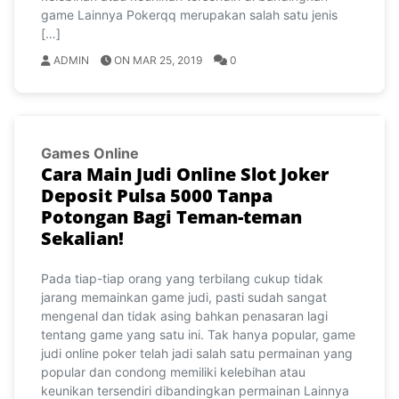
game Lainnya Pokerqq merupakan salah satu jenis
[…]
ADMIN
ON MAR 25, 2019
0
Games Online
Cara Main Judi Online Slot Joker
Deposit Pulsa 5000 Tanpa
Potongan Bagi Teman-teman
Sekalian!
Pada tiap-tiap orang yang terbilang cukup tidak
jarang memainkan game judi, pasti sudah sangat
mengenal dan tidak asing bahkan penasaran lagi
tentang game yang satu ini. Tak hanya popular, game
judi online poker telah jadi salah satu permainan yang
popular dan condong memiliki kelebihan atau
keunikan tersendiri dibandingkan permainan Lainnya