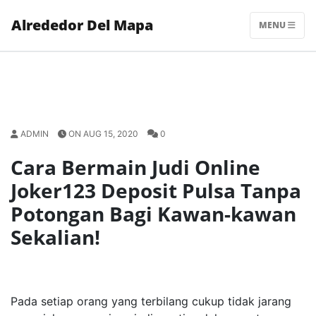
Skip
Alrededor Del Mapa
to
MENU
content
ADMIN
ON AUG 15, 2020
0
Cara Bermain Judi Online
Joker123 Deposit Pulsa Tanpa
Potongan Bagi Kawan-kawan
Sekalian!
Pada setiap orang yang terbilang cukup tidak jarang