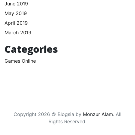
June 2019
May 2019
April 2019
March 2019
Categories
Games Online
Copyright 2026 © Blogsia by
Monzur Alam
. All
Rights Reserved.