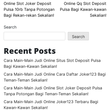
Online Slot Joker Deposit
Online Qq Slot Deposit
navigation
Pulsa 10rb Tanpa Potongan
Pulsa Bagi Kawan-kawan
Bagi Rekan-rekan Sekalian!
Sekalian!
Search
Search
Recent Posts
Cara Main-Main Judi Online Situs Slot Deposit Pulsa
Bagi Kawan-Kawan Sekalian!
Cara Main-Main Judi Online Cara Daftar Joker123 Bagi
Teman-Teman Sekalian!
Cara Main-Main Judi Online Slot Joker Deposit Pulsa
Tanpa Potongan Bagi Teman-Teman Sekalian!
Cara Main-Main Judi Online Joker123 Terbaru Bagi
Kawan-Kawan Sekalian!