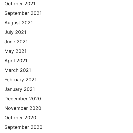
October 2021
September 2021
August 2021
July 2021
June 2021
May 2021
April 2021
March 2021
February 2021
January 2021
December 2020
November 2020
October 2020
September 2020