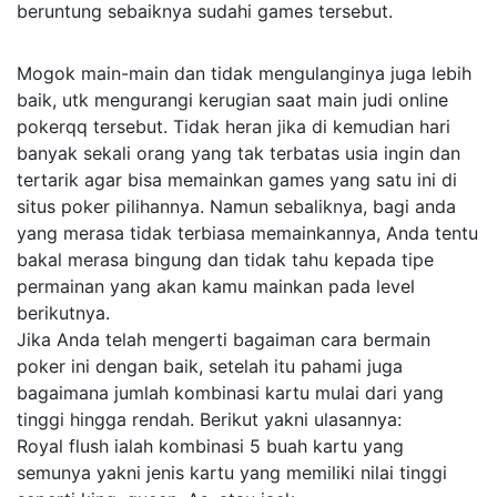
beruntung sebaiknya sudahi games tersebut.
Mogok main-main dan tidak mengulanginya juga lebih
baik, utk mengurangi kerugian saat main judi online
pokerqq tersebut. Tidak heran jika di kemudian hari
banyak sekali orang yang tak terbatas usia ingin dan
tertarik agar bisa memainkan games yang satu ini di
situs poker pilihannya. Namun sebaliknya, bagi anda
yang merasa tidak terbiasa memainkannya, Anda tentu
bakal merasa bingung dan tidak tahu kepada tipe
permainan yang akan kamu mainkan pada level
berikutnya.
Jika Anda telah mengerti bagaiman cara bermain
poker ini dengan baik, setelah itu pahami juga
bagaimana jumlah kombinasi kartu mulai dari yang
tinggi hingga rendah. Berikut yakni ulasannya:
Royal flush ialah kombinasi 5 buah kartu yang
semunya yakni jenis kartu yang memiliki nilai tinggi