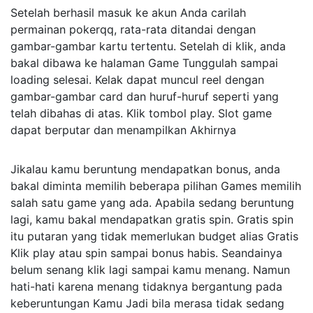
Setelah berhasil masuk ke akun Anda carilah
permainan pokerqq, rata-rata ditandai dengan
gambar-gambar kartu tertentu. Setelah di klik, anda
bakal dibawa ke halaman Game Tunggulah sampai
loading selesai. Kelak dapat muncul reel dengan
gambar-gambar card dan huruf-huruf seperti yang
telah dibahas di atas. Klik tombol play. Slot game
dapat berputar dan menampilkan Akhirnya
Jikalau kamu beruntung mendapatkan bonus, anda
bakal diminta memilih beberapa pilihan Games memilih
salah satu game yang ada. Apabila sedang beruntung
lagi, kamu bakal mendapatkan gratis spin. Gratis spin
itu putaran yang tidak memerlukan budget alias Gratis
Klik play atau spin sampai bonus habis. Seandainya
belum senang klik lagi sampai kamu menang. Namun
hati-hati karena menang tidaknya bergantung pada
keberuntungan Kamu Jadi bila merasa tidak sedang