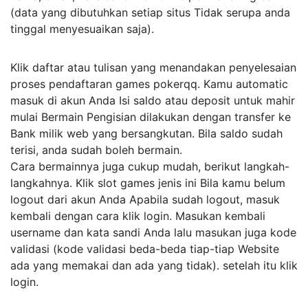
(data yang dibutuhkan setiap situs Tidak serupa anda
tinggal menyesuaikan saja).
Klik daftar atau tulisan yang menandakan penyelesaian
proses pendaftaran games pokerqq. Kamu automatic
masuk di akun Anda Isi saldo atau deposit untuk mahir
mulai Bermain Pengisian dilakukan dengan transfer ke
Bank milik web yang bersangkutan. Bila saldo sudah
terisi, anda sudah boleh bermain.
Cara bermainnya juga cukup mudah, berikut langkah-
langkahnya. Klik slot games jenis ini Bila kamu belum
logout dari akun Anda Apabila sudah logout, masuk
kembali dengan cara klik login. Masukan kembali
username dan kata sandi Anda lalu masukan juga kode
validasi (kode validasi beda-beda tiap-tiap Website
ada yang memakai dan ada yang tidak). setelah itu klik
login.