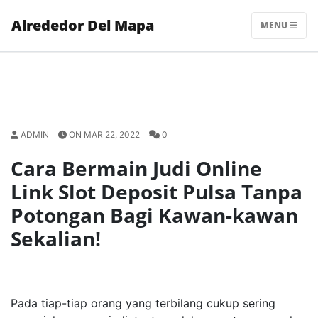
Skip
Alrededor Del Mapa
to
MENU
content
ADMIN
ON MAR 22, 2022
0
Cara Bermain Judi Online
Link Slot Deposit Pulsa Tanpa
Potongan Bagi Kawan-kawan
Sekalian!
Pada tiap-tiap orang yang terbilang cukup sering