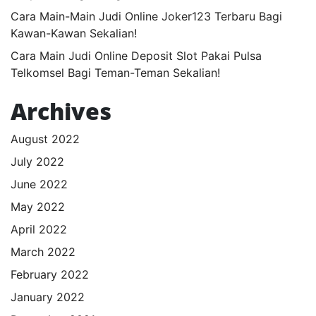
Cara Main-Main Judi Online Joker123 Terbaru Bagi
Kawan-Kawan Sekalian!
Cara Main Judi Online Deposit Slot Pakai Pulsa
Telkomsel Bagi Teman-Teman Sekalian!
Archives
August 2022
July 2022
June 2022
May 2022
April 2022
March 2022
February 2022
January 2022