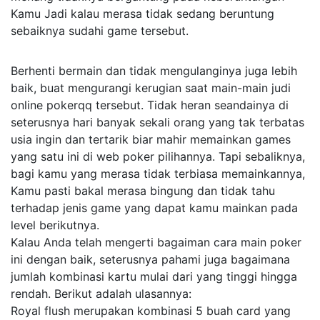
Kamu Jadi kalau merasa tidak sedang beruntung
sebaiknya sudahi game tersebut.
Berhenti bermain dan tidak mengulanginya juga lebih
baik, buat mengurangi kerugian saat main-main judi
online pokerqq tersebut. Tidak heran seandainya di
seterusnya hari banyak sekali orang yang tak terbatas
usia ingin dan tertarik biar mahir memainkan games
yang satu ini di web poker pilihannya. Tapi sebaliknya,
bagi kamu yang merasa tidak terbiasa memainkannya,
Kamu pasti bakal merasa bingung dan tidak tahu
terhadap jenis game yang dapat kamu mainkan pada
level berikutnya.
Kalau Anda telah mengerti bagaiman cara main poker
ini dengan baik, seterusnya pahami juga bagaimana
jumlah kombinasi kartu mulai dari yang tinggi hingga
rendah. Berikut adalah ulasannya:
Royal flush merupakan kombinasi 5 buah card yang