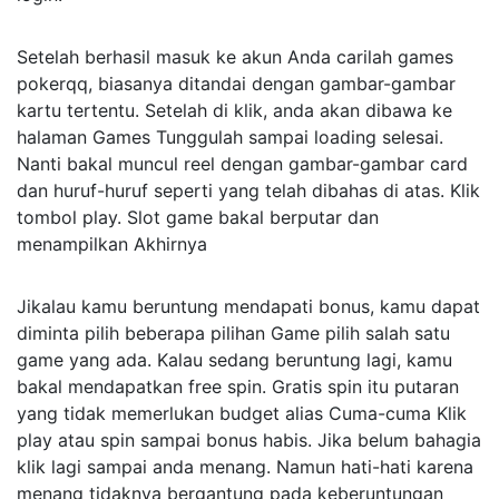
Setelah berhasil masuk ke akun Anda carilah games
pokerqq, biasanya ditandai dengan gambar-gambar
kartu tertentu. Setelah di klik, anda akan dibawa ke
halaman Games Tunggulah sampai loading selesai.
Nanti bakal muncul reel dengan gambar-gambar card
dan huruf-huruf seperti yang telah dibahas di atas. Klik
tombol play. Slot game bakal berputar dan
menampilkan Akhirnya
Jikalau kamu beruntung mendapati bonus, kamu dapat
diminta pilih beberapa pilihan Game pilih salah satu
game yang ada. Kalau sedang beruntung lagi, kamu
bakal mendapatkan free spin. Gratis spin itu putaran
yang tidak memerlukan budget alias Cuma-cuma Klik
play atau spin sampai bonus habis. Jika belum bahagia
klik lagi sampai anda menang. Namun hati-hati karena
menang tidaknya bergantung pada keberuntungan