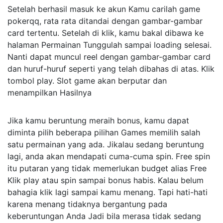
Setelah berhasil masuk ke akun Kamu carilah game
pokerqq, rata rata ditandai dengan gambar-gambar
card tertentu. Setelah di klik, kamu bakal dibawa ke
halaman Permainan Tunggulah sampai loading selesai.
Nanti dapat muncul reel dengan gambar-gambar card
dan huruf-huruf seperti yang telah dibahas di atas. Klik
tombol play. Slot game akan berputar dan
menampilkan Hasilnya
Jika kamu beruntung meraih bonus, kamu dapat
diminta pilih beberapa pilihan Games memilih salah
satu permainan yang ada. Jikalau sedang beruntung
lagi, anda akan mendapati cuma-cuma spin. Free spin
itu putaran yang tidak memerlukan budget alias Free
Klik play atau spin sampai bonus habis. Kalau belum
bahagia klik lagi sampai kamu menang. Tapi hati-hati
karena menang tidaknya bergantung pada
keberuntungan Anda Jadi bila merasa tidak sedang