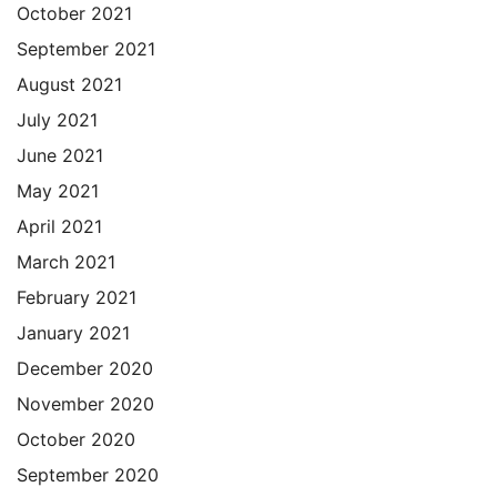
October 2021
September 2021
August 2021
July 2021
June 2021
May 2021
April 2021
March 2021
February 2021
January 2021
December 2020
November 2020
October 2020
September 2020