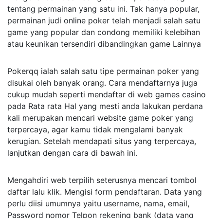
tentang permainan yang satu ini. Tak hanya popular,
permainan judi online poker telah menjadi salah satu
game yang popular dan condong memiliki kelebihan
atau keunikan tersendiri dibandingkan game Lainnya
Pokerqq ialah salah satu tipe permainan poker yang
disukai oleh banyak orang. Cara mendaftarnya juga
cukup mudah seperti mendaftar di web games casino
pada Rata rata Hal yang mesti anda lakukan perdana
kali merupakan mencari website game poker yang
terpercaya, agar kamu tidak mengalami banyak
kerugian. Setelah mendapati situs yang terpercaya,
lanjutkan dengan cara di bawah ini.
Mengahdiri web terpilih seterusnya mencari tombol
daftar lalu klik. Mengisi form pendaftaran. Data yang
perlu diisi umumnya yaitu username, nama, email,
Password nomor Telpon rekening bank (data yang