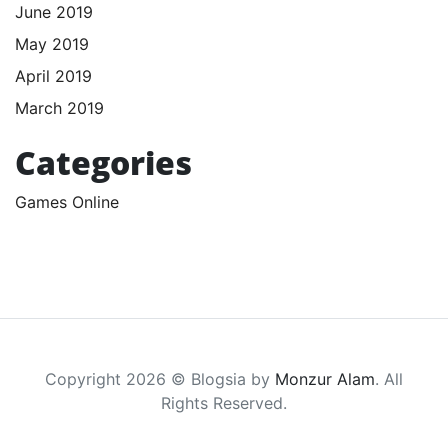
June 2019
May 2019
April 2019
March 2019
Categories
Games Online
Copyright 2026 © Blogsia by
Monzur Alam
. All
Rights Reserved.