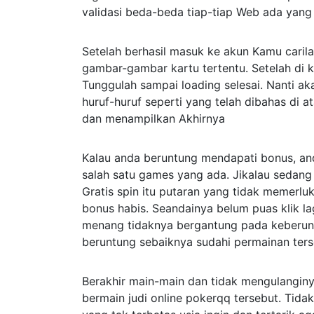
validasi beda-beda tiap-tiap Web ada yang 
Setelah berhasil masuk ke akun Kamu cari
gambar-gambar kartu tertentu. Setelah di 
Tunggulah sampai loading selesai. Nanti a
huruf-huruf seperti yang telah dibahas di a
dan menampilkan Akhirnya
Kalau anda beruntung mendapati bonus, anda
salah satu games yang ada. Jikalau sedang
Gratis spin itu putaran yang tidak memerluk
bonus habis. Seandainya belum puas klik la
menang tidaknya bergantung pada keberun
beruntung sebaiknya sudahi permainan ters
Berakhir main-main dan tidak mengulanginya
bermain judi online pokerqq tersebut. Tidak 