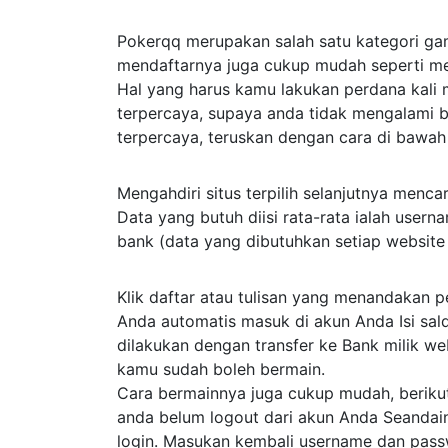
Pokerqq merupakan salah satu kategori ga
mendaftarnya juga cukup mudah seperti me
Hal yang harus kamu lakukan perdana kali
terpercaya, supaya anda tidak mengalami 
terpercaya, teruskan dengan cara di bawah 
Mengahdiri situs terpilih selanjutnya mencar
Data yang butuh diisi rata-rata ialah user
bank (data yang dibutuhkan setiap website
Klik daftar atau tulisan yang menandakan 
Anda automatis masuk di akun Anda Isi sal
dilakukan dengan transfer ke Bank milik web
kamu sudah boleh bermain.
Cara bermainnya juga cukup mudah, berikut 
anda belum logout dari akun Anda Seandain
login. Masukan kembali username dan pass