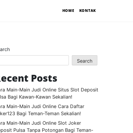
HOME
KONTAK
arch
Search
ecent Posts
ra Main-Main Judi Online Situs Slot Deposit
lsa Bagi Kawan-Kawan Sekalian!
ra Main-Main Judi Online Cara Daftar
ker123 Bagi Teman-Teman Sekalian!
ra Main-Main Judi Online Slot Joker
posit Pulsa Tanpa Potongan Bagi Teman-