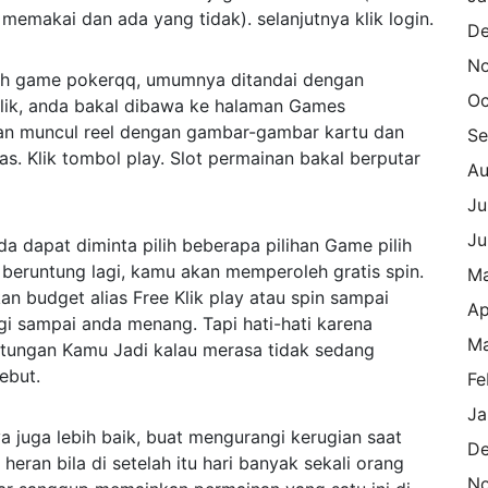
memakai dan ada yang tidak). selanjutnya klik login.
De
No
lah game pokerqq, umumnya ditandai dengan
Oc
klik, anda bakal dibawa ke halaman Games
kan muncul reel dengan gambar-gambar kartu dan
Se
tas. Klik tombol play. Slot permainan bakal berputar
Au
Ju
Ju
 dapat diminta pilih beberapa pilihan Game pilih
 beruntung lagi, kamu akan memperoleh gratis spin.
Ma
an budget alias Free Klik play atau spin sampai
Ap
gi sampai anda menang. Tapi hati-hati karena
Ma
tungan Kamu Jadi kalau merasa tidak sedang
ebut.
Fe
Ja
 juga lebih baik, buat mengurangi kerugian saat
De
heran bila di setelah itu hari banyak sekali orang
N