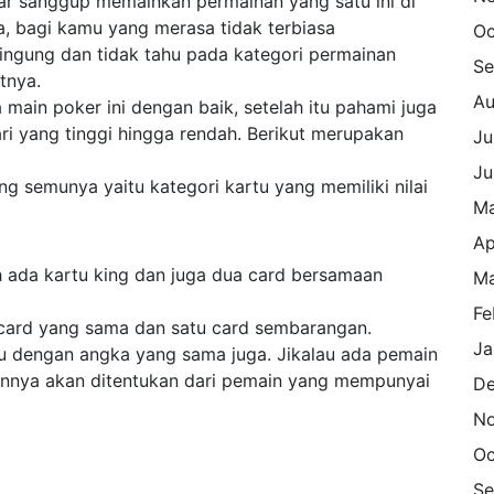
agar sanggup memainkan permainan yang satu ini di
a, bagi kamu yang merasa tidak terbiasa
Oc
ngung dan tidak tahu pada kategori permainan
Se
tnya.
Au
main poker ini dengan baik, setelah itu pahami juga
ri yang tinggi hingga rendah. Berikut merupakan
Ju
Ju
ng semunya yaitu kategori kartu yang memiliki nilai
M
Ap
eh ada kartu king dan juga dua card bersamaan
Ma
Fe
 card yang sama dan satu card sembarangan.
Ja
tu dengan angka yang sama juga. Jikalau ada pemain
nnya akan ditentukan dari pemain yang mempunyai
De
No
Oc
Se