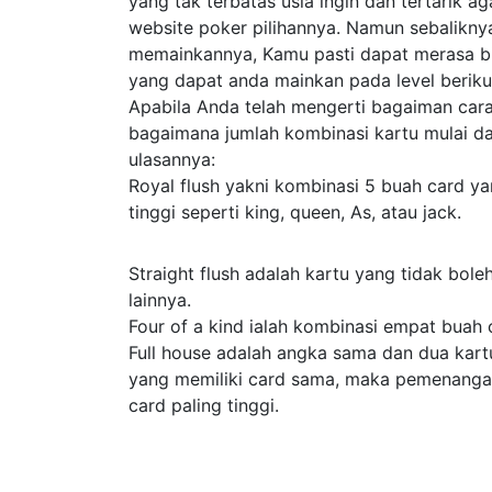
yang tak terbatas usia ingin dan tertarik 
website poker pilihannya. Namun sebalikny
memainkannya, Kamu pasti dapat merasa bi
yang dapat anda mainkan pada level beriku
Apabila Anda telah mengerti bagaiman cara 
bagaimana jumlah kombinasi kartu mulai da
ulasannya:
Royal flush yakni kombinasi 5 buah card ya
tinggi seperti king, queen, As, atau jack.
Straight flush adalah kartu yang tidak bol
lainnya.
Four of a kind ialah kombinasi empat buah
Full house adalah angka sama dan dua kar
yang memiliki card sama, maka pemenanga
card paling tinggi.