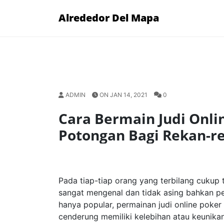
Skip
Alrededor Del Mapa
to
content
ADMIN
ON JAN 14, 2021
0
Cara Bermain Judi Onlin
Potongan Bagi Rekan-re
Pada tiap-tiap orang yang terbilang cukup 
sangat mengenal dan tidak asing bahkan pen
hanya popular, permainan judi online poker
cenderung memiliki kelebihan atau keunika