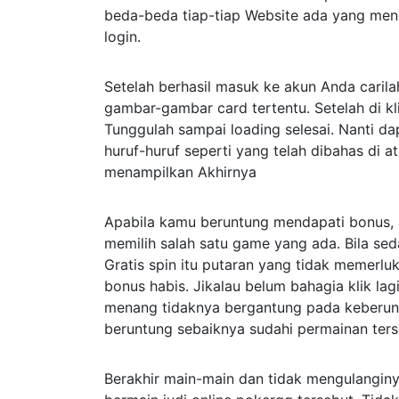
beda-beda tiap-tiap Website ada yang meng
login.
Setelah berhasil masuk ke akun Anda carila
gambar-gambar card tertentu. Setelah di k
Tunggulah sampai loading selesai. Nanti 
huruf-huruf seperti yang telah dibahas di a
menampilkan Akhirnya
Apabila kamu beruntung mendapati bonus, a
memilih salah satu game yang ada. Bila sed
Gratis spin itu putaran yang tidak memerluk
bonus habis. Jikalau belum bahagia klik la
menang tidaknya bergantung pada keberunt
beruntung sebaiknya sudahi permainan ters
Berakhir main-main dan tidak mengulanginya