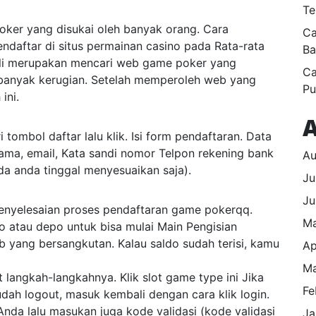
Te
oker yang disukai oleh banyak orang. Cara
Ca
daftar di situs permainan casino pada Rata-rata
Ba
ali merupakan mencari web game poker yang
Ca
banyak kerugian. Setelah memperoleh web yang
Pu
ini.
A
 tombol daftar lalu klik. Isi form pendaftaran. Data
 nama, email, Kata sandi nomor Telpon rekening bank
Au
da anda tinggal menyesuaikan saja).
Ju
Ju
penyelesaian proses pendaftaran game pokerqq.
M
o atau depo untuk bisa mulai Main Pengisian
b yang bersangkutan. Kalau saldo sudah terisi, kamu
Ap
Ma
langkah-langkahnya. Klik slot game type ini Jika
Fe
dah logout, masuk kembali dengan cara klik login.
da lalu masukan juga kode validasi (kode validasi
Ja