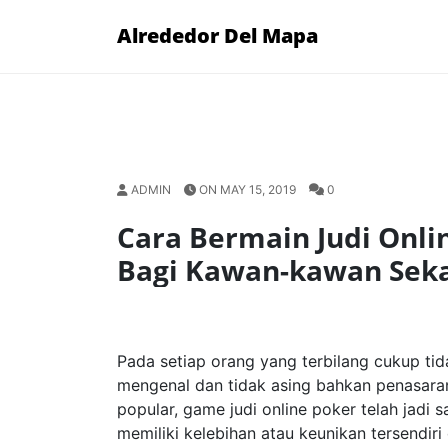
Skip
Alrededor Del Mapa
to
content
ADMIN
ON MAY 15, 2019
0
Cara Bermain Judi Onli
Bagi Kawan-kawan Seka
Pada setiap orang yang terbilang cukup ti
mengenal dan tidak asing bahkan penasaran
popular, game judi online poker telah jadi
memiliki kelebihan atau keunikan tersendir