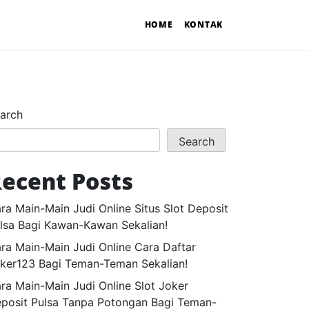
HOME
KONTAK
arch
Search
ecent Posts
ra Main-Main Judi Online Situs Slot Deposit
lsa Bagi Kawan-Kawan Sekalian!
ra Main-Main Judi Online Cara Daftar
ker123 Bagi Teman-Teman Sekalian!
ra Main-Main Judi Online Slot Joker
posit Pulsa Tanpa Potongan Bagi Teman-