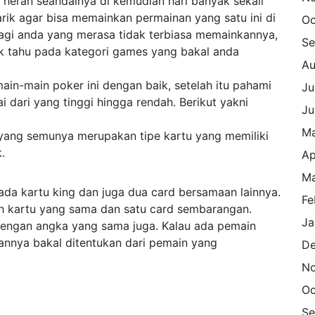
k heran seandainya di kemudian hari banyak sekali
arik agar bisa memainkan permainan yang satu ini di
Oc
agi anda yang merasa tidak terbiasa memainkannya,
Se
k tahu pada kategori games yang bakal anda
Au
in-main poker ini dengan baik, setelah itu pahami
Ju
 dari yang tinggi hingga rendah. Berikut yakni
Ju
M
 yang semunya merupakan tipe kartu yang memiliki
.
Ap
Ma
 ada kartu king dan juga dua card bersamaan lainnya.
Fe
ah kartu yang sama dan satu card sembarangan.
Ja
 dengan angka yang sama juga. Kalau ada pemain
nnya bakal ditentukan dari pemain yang
De
No
Oc
Se