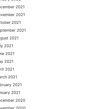
cember 2021
vember 2021
tober 2021
ptember 2021
gust 2021
ly 2021
ne 2021
y 2021
ril 2021
rch 2021
bruary 2021
nuary 2021
cember 2020
ovember 2020