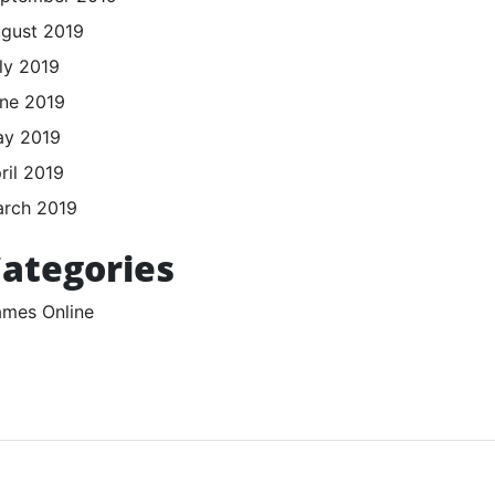
gust 2019
ly 2019
ne 2019
y 2019
ril 2019
rch 2019
ategories
mes Online