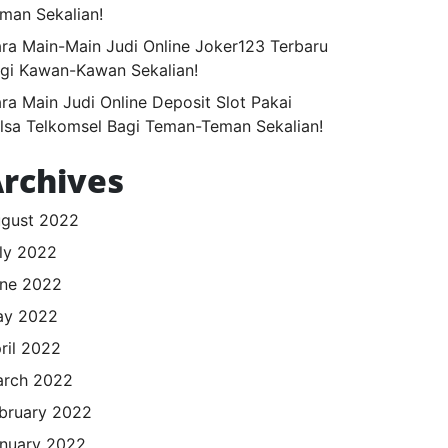
man Sekalian!
ra Main-Main Judi Online Joker123 Terbaru
gi Kawan-Kawan Sekalian!
ra Main Judi Online Deposit Slot Pakai
lsa Telkomsel Bagi Teman-Teman Sekalian!
rchives
gust 2022
ly 2022
ne 2022
ay 2022
ril 2022
rch 2022
bruary 2022
nuary 2022