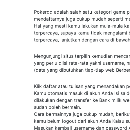
Pokerqq adalah salah satu kategori game p
mendaftarnya juga cukup mudah seperti men
Hal yang mesti kamu lakukan mula-mula k
terpercaya, supaya kamu tidak mengalami 
terpercaya, lanjutkan dengan cara di bawah 
Mengunjungi situs terpilih kemudian mencari
yang perlu diisi rata-rata yakni username,
(data yang dibutuhkan tiap-tiap web Berbe
Klik daftar atau tulisan yang menandakan 
Kamu otomatis masuk di akun Anda Isi sald
dilakukan dengan transfer ke Bank milik we
sudah boleh bermain.
Cara bermainnya juga cukup mudah, berikut 
kamu belum logout dari akun Anda Kalau su
Masukan kembali username dan password An