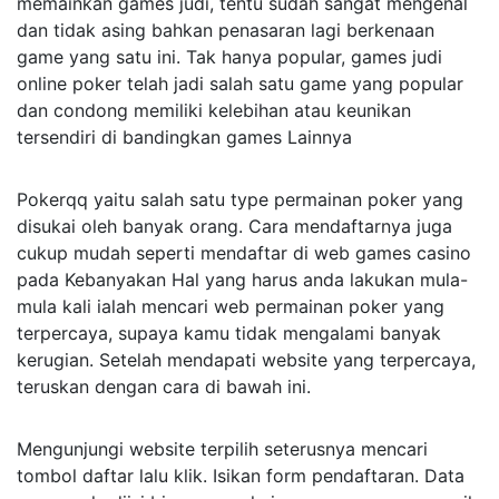
memainkan games judi, tentu sudah sangat mengenal
dan tidak asing bahkan penasaran lagi berkenaan
game yang satu ini. Tak hanya popular, games judi
online poker telah jadi salah satu game yang popular
dan condong memiliki kelebihan atau keunikan
tersendiri di bandingkan games Lainnya
Pokerqq yaitu salah satu type permainan poker yang
disukai oleh banyak orang. Cara mendaftarnya juga
cukup mudah seperti mendaftar di web games casino
pada Kebanyakan Hal yang harus anda lakukan mula-
mula kali ialah mencari web permainan poker yang
terpercaya, supaya kamu tidak mengalami banyak
kerugian. Setelah mendapati website yang terpercaya,
teruskan dengan cara di bawah ini.
Mengunjungi website terpilih seterusnya mencari
tombol daftar lalu klik. Isikan form pendaftaran. Data