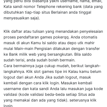
yang perlu diisi biasanya yakni username, nama, email,
Kata sandi nomor Telephone rekening bank (data yang
dibutuhkan tiap-tiap situs Berlainan anda tinggal
menyesuaikan saja).
Klik daftar atau tulisan yang menandakan penyelesaian
proses pendaftaran games pokerqq. Anda otomatis
masuk di akun Kamu Isi saldo atau depo utk mahir
mulai Main-main Pengisian dilakukan dengan transfer
ke Bank milik web yang bersangkutan. Bila saldo
sudah terisi, anda sudah boleh bermain.
Cara bermainnya juga cukup mudah, berikut langkah-
langkahnya. Klik slot games tipe ini Kalau kamu belum
logout dari akun Anda Jika sudah logout, masuk
kembali dengan cara klik login. Masukan kembali
username dan kata sandi Anda lalu masukan juga kode
validasi (kode validasi beda-beda setiap Situs ada
yang memakai dan ada yang tidak). seterusnya klik
login.