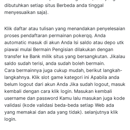
dibutuhkan setiap situs Berbeda anda tinggal
menyesuaikan saja).
Klik daftar atau tulisan yang menandakan penyelesaian
proses pendaftaran permainan pokerqq. Anda
automatic masuk di akun Anda Isi saldo atau depo utk
piawai mulai Bermain Pengisian dilakukan dengan
transfer ke Bank milik situs yang bersangkutan. Jikalau
saldo sudah terisi, anda sudah boleh bermain.
Cara bermainnya juga cukup mudah, berikut langkah-
langkahnya. Klik slot game kategori ini Apabila anda
belum logout dari akun Anda Jika sudah logout, masuk
kembali dengan cara klik login. Masukan kembali
username dan password Kamu lalu masukan juga kode
validasi (kode validasi beda-beda setiap Web ada
yang memakai dan ada yang tidak). selanjutnya klik
login.