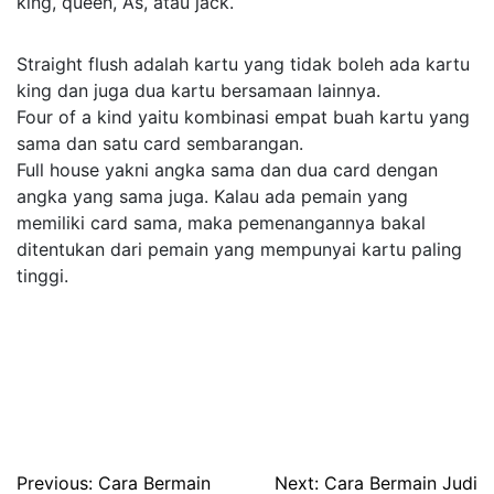
king, queen, As, atau jack.
Straight flush adalah kartu yang tidak boleh ada kartu
king dan juga dua kartu bersamaan lainnya.
Four of a kind yaitu kombinasi empat buah kartu yang
sama dan satu card sembarangan.
Full house yakni angka sama dan dua card dengan
angka yang sama juga. Kalau ada pemain yang
memiliki card sama, maka pemenangannya bakal
ditentukan dari pemain yang mempunyai kartu paling
tinggi.
Post
Previous:
Cara Bermain
Next:
Cara Bermain Judi