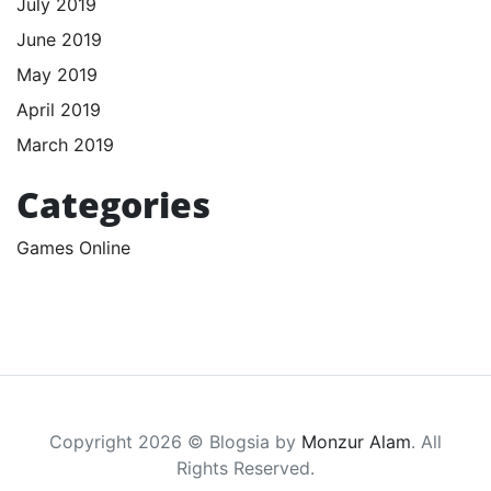
July 2019
June 2019
May 2019
April 2019
March 2019
Categories
Games Online
Copyright 2026 © Blogsia by
Monzur Alam
. All
Rights Reserved.