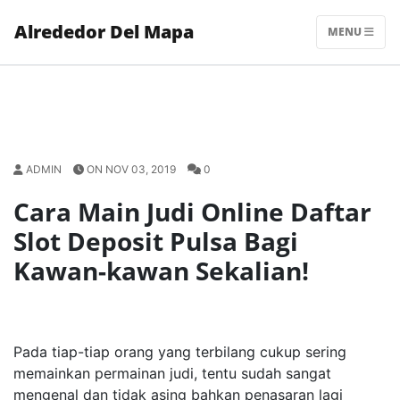
Skip
Alrededor Del Mapa
to
MENU
content
ADMIN
ON NOV 03, 2019
0
Cara Main Judi Online Daftar
Slot Deposit Pulsa Bagi
Kawan-kawan Sekalian!
Pada tiap-tiap orang yang terbilang cukup sering
memainkan permainan judi, tentu sudah sangat
mengenal dan tidak asing bahkan penasaran lagi