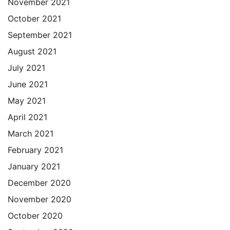
November 2021
October 2021
September 2021
August 2021
July 2021
June 2021
May 2021
April 2021
March 2021
February 2021
January 2021
December 2020
November 2020
October 2020