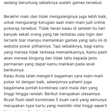
sedang beruntung sebaiknya sudahi games tersebut.
Berakhir main dan tidak mengulanginya juga lebih baik,
untuk mengurangi kerugian saat main-main judi online
pokerqq tersebut. Tidak heran kalau di setelah itu hari
banyak sekali orang yang tak terbatas usia ingin dan
tertarik biar mampu memainkan games yang satu ini di
website poker pilihannya. Tapi sebaliknya, bagi kamu
yang merasa tidak terbiasa memainkannya, Kamu pasti
akan merasa bingung dan tidak tahu kepada jenis
permainan yang dapat kamu mainkan pada level
berikutnya.
Kalau Anda telah mengerti bagaiman cara main-main
poker ini dengan baik, selanjutnya pahami juga
bagaimana jumlah kombinasi card mulai dari yang
tinggi hingga rendah. Berikut merupakan ulasannya:
Royal flush ialah kombinasi 5 buah card yang semunya
merupakan type kartu yang memiliki nilai tinggi seperti