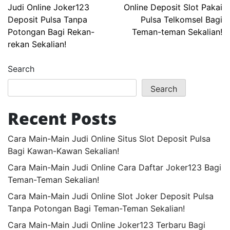
Judi Online Joker123
Online Deposit Slot Pakai
navigation
Deposit Pulsa Tanpa
Pulsa Telkomsel Bagi
Potongan Bagi Rekan-
Teman-teman Sekalian!
rekan Sekalian!
Search
Search
Recent Posts
Cara Main-Main Judi Online Situs Slot Deposit Pulsa
Bagi Kawan-Kawan Sekalian!
Cara Main-Main Judi Online Cara Daftar Joker123 Bagi
Teman-Teman Sekalian!
Cara Main-Main Judi Online Slot Joker Deposit Pulsa
Tanpa Potongan Bagi Teman-Teman Sekalian!
Cara Main-Main Judi Online Joker123 Terbaru Bagi