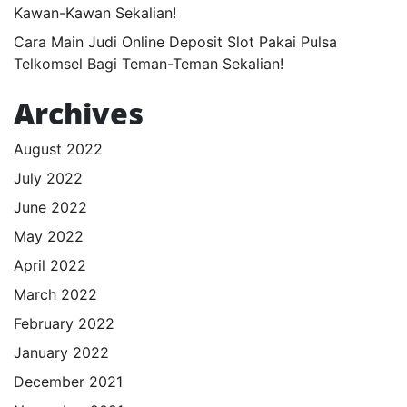
Kawan-Kawan Sekalian!
Cara Main Judi Online Deposit Slot Pakai Pulsa
Telkomsel Bagi Teman-Teman Sekalian!
Archives
August 2022
July 2022
June 2022
May 2022
April 2022
March 2022
February 2022
January 2022
December 2021