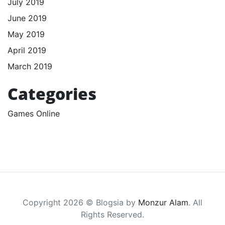
July 2019
June 2019
May 2019
April 2019
March 2019
Categories
Games Online
Copyright 2026 © Blogsia by
Monzur Alam
. All
Rights Reserved.