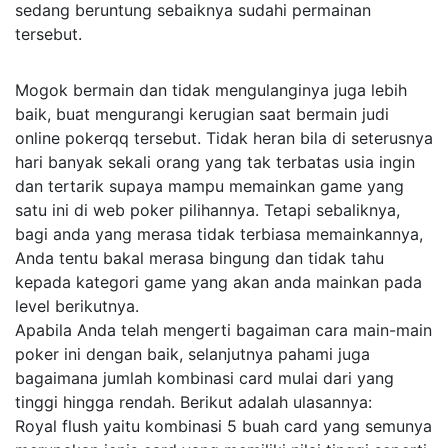
sedang beruntung sebaiknya sudahi permainan
tersebut.
Mogok bermain dan tidak mengulanginya juga lebih
baik, buat mengurangi kerugian saat bermain judi
online pokerqq tersebut. Tidak heran bila di seterusnya
hari banyak sekali orang yang tak terbatas usia ingin
dan tertarik supaya mampu memainkan game yang
satu ini di web poker pilihannya. Tetapi sebaliknya,
bagi anda yang merasa tidak terbiasa memainkannya,
Anda tentu bakal merasa bingung dan tidak tahu
kepada kategori game yang akan anda mainkan pada
level berikutnya.
Apabila Anda telah mengerti bagaiman cara main-main
poker ini dengan baik, selanjutnya pahami juga
bagaimana jumlah kombinasi card mulai dari yang
tinggi hingga rendah. Berikut adalah ulasannya:
Royal flush yaitu kombinasi 5 buah card yang semunya