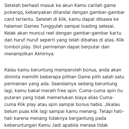
Setelah berhasil masuk ke akun Kamu carilah game
pokerqq, kebanyakan ditandai dengan gambar-gambar
card tertentu. Setelah di klik, kamu dapat dibawa ke
halaman Games Tunggulah sampai loading selesai.
Kelak akan muncul reel dengan gambar-gambar kartu
dan huruf-huruf seperti yang telah dibahas di atas. Klik
tombol play. Slot permainan dapat berputar dan
menampilkan Akhirnya
Kalau kamu beruntung memperoleh bonus, anda akan
diminta memilih beberapa pilihan Game pilih salah satu
permainan yang ada. Seandainya sedang beruntung
lagi, kamu bakal meraih free spin. Cuma-cuma spin itu
putaran yang tidak memerlukan biaya alias Cuma-
cuma Klik play atau spin sampai bonus habis. Jikalau
belum puas klik lagi sampai kamu menang. Tetapi hati-
hati karena menang tidaknya bergantung pada
keberuntungan Kamu Jadi apabila merasa tidak