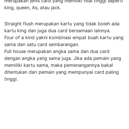
merupakan jenis card yang memiliki nilai tinggi seperti
king, queen, As, atau jack.
Straight flush merupakan kartu yang tidak boleh ada
kartu king dan juga dua card bersamaan lainnya.
Four of a kind yakni kombinasi empat buah kartu yang
sama dan satu card sembarangan.
Full house merupakan angka sama dan dua card
dengan angka yang sama juga. Jika ada pemain yang
memiliki kartu sama, maka pemenangannya bakal
ditentukan dari pemain yang mempunyai card paling
tinggi.