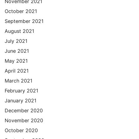
November 2021
October 2021
September 2021
August 2021
July 2021
June 2021
May 2021
April 2021
March 2021
February 2021
January 2021
December 2020
November 2020
October 2020