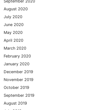
September 2020
August 2020
July 2020
June 2020
May 2020
April 2020
March 2020
February 2020
January 2020
December 2019
November 2019
October 2019
September 2019
August 2019