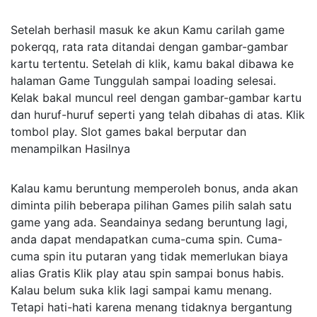
Setelah berhasil masuk ke akun Kamu carilah game
pokerqq, rata rata ditandai dengan gambar-gambar
kartu tertentu. Setelah di klik, kamu bakal dibawa ke
halaman Game Tunggulah sampai loading selesai.
Kelak bakal muncul reel dengan gambar-gambar kartu
dan huruf-huruf seperti yang telah dibahas di atas. Klik
tombol play. Slot games bakal berputar dan
menampilkan Hasilnya
Kalau kamu beruntung memperoleh bonus, anda akan
diminta pilih beberapa pilihan Games pilih salah satu
game yang ada. Seandainya sedang beruntung lagi,
anda dapat mendapatkan cuma-cuma spin. Cuma-
cuma spin itu putaran yang tidak memerlukan biaya
alias Gratis Klik play atau spin sampai bonus habis.
Kalau belum suka klik lagi sampai kamu menang.
Tetapi hati-hati karena menang tidaknya bergantung