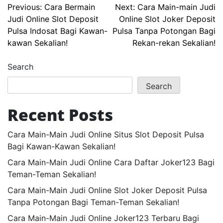
Post
Previous:
Cara Bermain
Next:
Cara Main-main Judi
Judi Online Slot Deposit
Online Slot Joker Deposit
navigation
Pulsa Indosat Bagi Kawan-
Pulsa Tanpa Potongan Bagi
kawan Sekalian!
Rekan-rekan Sekalian!
Search
Search
Recent Posts
Cara Main-Main Judi Online Situs Slot Deposit Pulsa
Bagi Kawan-Kawan Sekalian!
Cara Main-Main Judi Online Cara Daftar Joker123 Bagi
Teman-Teman Sekalian!
Cara Main-Main Judi Online Slot Joker Deposit Pulsa
Tanpa Potongan Bagi Teman-Teman Sekalian!
Cara Main-Main Judi Online Joker123 Terbaru Bagi