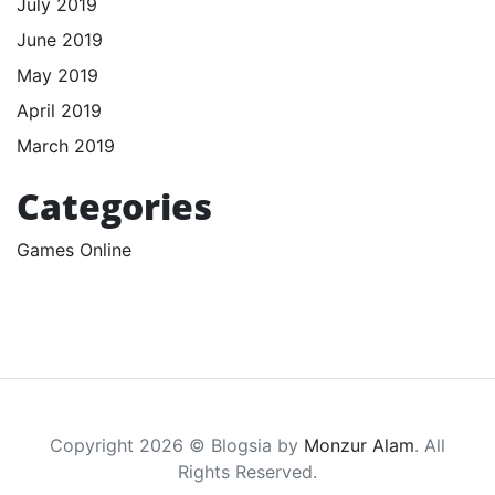
July 2019
June 2019
May 2019
April 2019
March 2019
Categories
Games Online
Copyright 2026 © Blogsia by
Monzur Alam
. All
Rights Reserved.