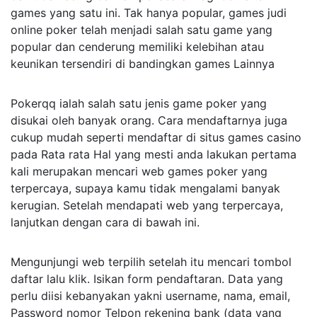
games yang satu ini. Tak hanya popular, games judi
online poker telah menjadi salah satu game yang
popular dan cenderung memiliki kelebihan atau
keunikan tersendiri di bandingkan games Lainnya
Pokerqq ialah salah satu jenis game poker yang
disukai oleh banyak orang. Cara mendaftarnya juga
cukup mudah seperti mendaftar di situs games casino
pada Rata rata Hal yang mesti anda lakukan pertama
kali merupakan mencari web games poker yang
terpercaya, supaya kamu tidak mengalami banyak
kerugian. Setelah mendapati web yang terpercaya,
lanjutkan dengan cara di bawah ini.
Mengunjungi web terpilih setelah itu mencari tombol
daftar lalu klik. Isikan form pendaftaran. Data yang
perlu diisi kebanyakan yakni username, nama, email,
Password nomor Telpon rekening bank (data yang