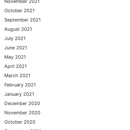
November 2021
October 2021
September 2021
August 2021
July 2021
June 2021
May 2021
April 2021
March 2021
February 2021
January 2021
December 2020
November 2020
October 2020