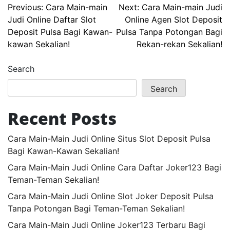
Post
Previous:
Cara Main-main
Next:
Cara Main-main Judi
Judi Online Daftar Slot
Online Agen Slot Deposit
navigation
Deposit Pulsa Bagi Kawan-
Pulsa Tanpa Potongan Bagi
kawan Sekalian!
Rekan-rekan Sekalian!
Search
Search
Recent Posts
Cara Main-Main Judi Online Situs Slot Deposit Pulsa
Bagi Kawan-Kawan Sekalian!
Cara Main-Main Judi Online Cara Daftar Joker123 Bagi
Teman-Teman Sekalian!
Cara Main-Main Judi Online Slot Joker Deposit Pulsa
Tanpa Potongan Bagi Teman-Teman Sekalian!
Cara Main-Main Judi Online Joker123 Terbaru Bagi