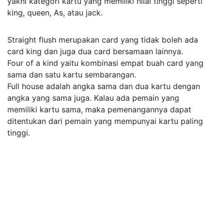
yakni kategori kartu yang memiliki nilai tinggi seperti
king, queen, As, atau jack.
Straight flush merupakan card yang tidak boleh ada
card king dan juga dua card bersamaan lainnya.
Four of a kind yaitu kombinasi empat buah card yang
sama dan satu kartu sembarangan.
Full house adalah angka sama dan dua kartu dengan
angka yang sama juga. Kalau ada pemain yang
memiliki kartu sama, maka pemenangannya dapat
ditentukan dari pemain yang mempunyai kartu paling
tinggi.