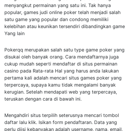
menyangkut permainan yang satu ini. Tak hanya
popular, games judi online poker telah menjadi salah
satu game yang popular dan condong memiliki
kelebihan atau keunikan tersendiri dibandingkan game
Yang lain
Pokerqq merupakan salah satu type game poker yang
disukai oleh banyak orang. Cara mendaftarnya juga
cukup mudah seperti mendaftar di situs permainan
casino pada Rata-rata Hal yang harus anda lakukan
pertama kali adalah mencari situs games poker yang
terpercaya, supaya kamu tidak mengalami banyak
kerugian. Setelah mendapati web yang terpercaya,
teruskan dengan cara di bawah ini.
Mengahdiri situs terpilih seterusnya mencari tombol
daftar lalu klik. Isikan form pendaftaran. Data yang
perlu diisi kebanyakan adalah username, nama, email,