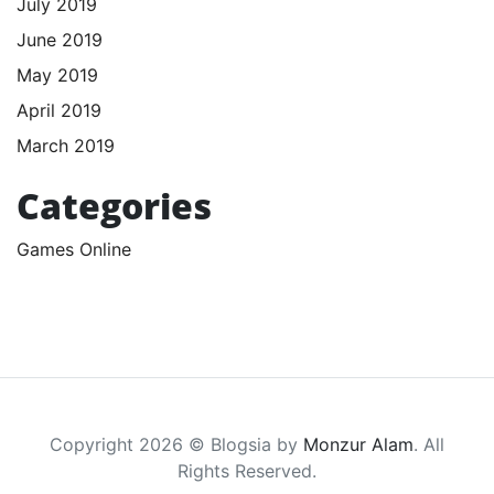
July 2019
June 2019
May 2019
April 2019
March 2019
Categories
Games Online
Copyright 2026 © Blogsia by
Monzur Alam
. All
Rights Reserved.