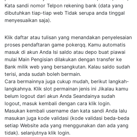
Kata sandi nomor Telpon rekening bank (data yang
dibutuhkan tiap-tiap web Tidak serupa anda tinggal
menyesuaikan saja).
Klik daftar atau tulisan yang menandakan penyelesaian
proses pendaftaran game pokerqq. Kamu automatis
masuk di akun Anda Isi saldo atau depo buat piawai
mulai Main Pengisian dilakukan dengan transfer ke
Bank milik web yang bersangkutan. Kalau saldo sudah
terisi, anda sudah boleh bermain.
Cara bermainnya juga cukup mudah, berikut langkah-
langkahnya. Klik slot permainan jenis ini Jikalau kamu
belum logout dari akun Anda Seandainya sudah
logout, masuk kembali dengan cara klik login.
Masukan kembali username dan kata sandi Anda lalu
masukan juga kode validasi (kode validasi beda-beda
setiap Website ada yang menggunakan dan ada yang
tidak). selanjutnya klik login.