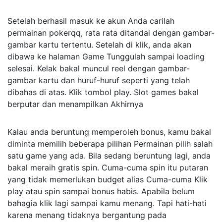
Setelah berhasil masuk ke akun Anda carilah
permainan pokerqq, rata rata ditandai dengan gambar-
gambar kartu tertentu. Setelah di klik, anda akan
dibawa ke halaman Game Tunggulah sampai loading
selesai. Kelak bakal muncul reel dengan gambar-
gambar kartu dan huruf-huruf seperti yang telah
dibahas di atas. Klik tombol play. Slot games bakal
berputar dan menampilkan Akhirnya
Kalau anda beruntung memperoleh bonus, kamu bakal
diminta memilih beberapa pilihan Permainan pilih salah
satu game yang ada. Bila sedang beruntung lagi, anda
bakal meraih gratis spin. Cuma-cuma spin itu putaran
yang tidak memerlukan budget alias Cuma-cuma Klik
play atau spin sampai bonus habis. Apabila belum
bahagia klik lagi sampai kamu menang. Tapi hati-hati
karena menang tidaknya bergantung pada