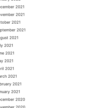
cember 2021
vember 2021
tober 2021
ptember 2021
gust 2021
ly 2021
ne 2021
y 2021
ril 2021
rch 2021
bruary 2021
nuary 2021
cember 2020
ovember 2020