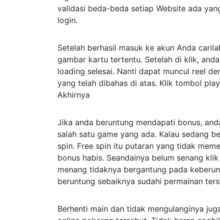
validasi beda-beda setiap Website ada yang
login.
Setelah berhasil masuk ke akun Anda caril
gambar kartu tertentu. Setelah di klik, a
loading selesai. Nanti dapat muncul reel d
yang telah dibahas di atas. Klik tombol pl
Akhirnya
Jika anda beruntung mendapati bonus, anda
salah satu game yang ada. Kalau sedang b
spin. Free spin itu putaran yang tidak meme
bonus habis. Seandainya belum senang klik
menang tidaknya bergantung pada keberun
beruntung sebaiknya sudahi permainan ters
Berhenti main dan tidak mengulanginya juga